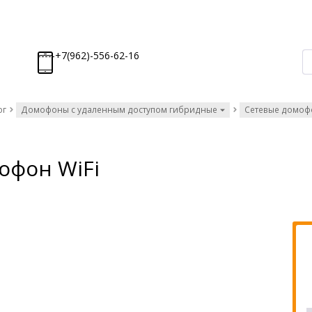
-----+7(962)-556-62-16
ог
Домофоны с удаленным доступом гибридные
Сетевые домофо
офон WiFi