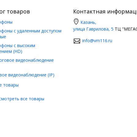
ог товаров
Контактная информац
офоны
Казань,
улица Гаврилова, 5
ТЦ "МЕГАС
фоны с удаленным доступом
ные
info@vm116.ru
фоны с высоким
ением (HD)
оговое видеонаблюдение
вое видеонаблюдение (IP)
е товары
смотреть все товары