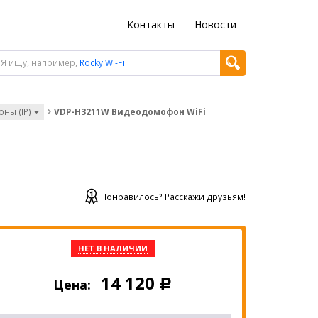
Контакты
Новости
Я ищу, например,
Rocky Wi-Fi
ны (IP)
VDP-H3211W Видеодомофон WiFi
Понравилось? Расскажи друзьям!
НЕТ В НАЛИЧИИ
14 120
Цена:
Р