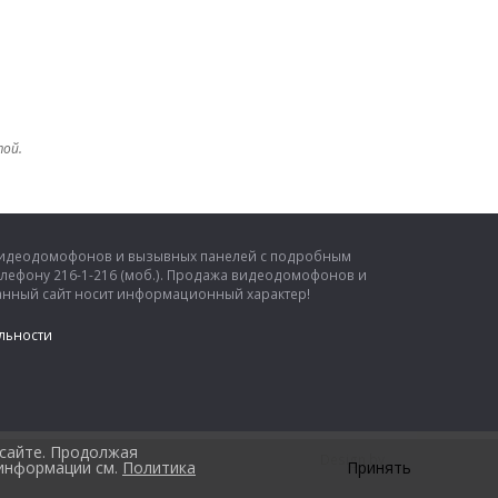
той.
 видеодомофонов и вызывных панелей с подробным
елефону 216-1-216 (моб.). Продажа видеодомофонов и
 Данный сайт носит информационный характер!
льности
 сайте. Продолжая
Design by
 информации см.
Политика
Принять