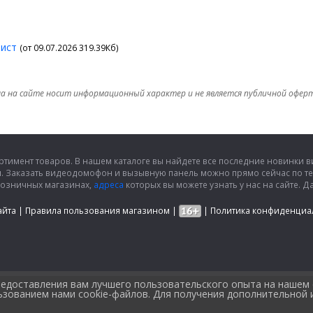
лист
(от 09.07.2026 319.39Кб)
а на сайте носит информационный характер и не является публичной офер
ртимент товаров. В нашем каталоге вы найдете все последние новинки
и. Заказать видеодомофон и вызывную панель можно прямо сейчас по т
розничных магазинах,
адреса
которых вы можете узнать у нас на сайте.
айта
|
Правила пользования магазином
|
|
Политика конфиденциа
предоставления вам лучшего пользовательского опыта на нашем
льзованием нами cookie-файлов. Для получения дополнительной