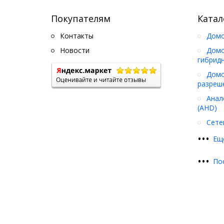
Покупателям
Катал
Контакты
Дом
Новости
Домо
гибрид
Домо
разреш
Анал
(AHD)
Сете
•
•
•
Ещ
•
•
•
По