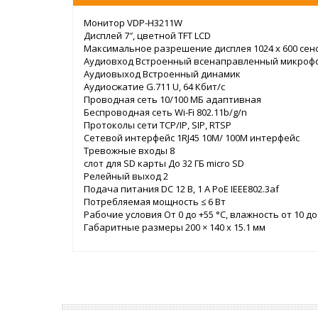
Монитор VDP-H3211W
Дисплей 7″, цветной TFT LCD
Максимальное разрешение дисплея 1024 х 600 сен
Аудиовход Встроенный всенаправленный микроф
Аудиовыход Встроенный динамик
Аудиосжатие G.711 U, 64 Кбит/с
Проводная сеть 10/100 МБ адаптивная
Беспроводная сеть Wi-Fi 802.11b/g/n
Протоколы сети TCP/IP, SIP, RTSP
Сетевой интерфейс 1RJ45 10M/ 100M интерфейс
Тревожные входы 8
слот для SD карты До 32 ГБ micro SD
Релейный выход 2
Подача питания DC 12 В, 1 А PoE IEEE802.3af
Потребляемая мощность ≤ 6 Вт
Рабочие условия От 0 до +55 °C, влажность от 10 до
Габаритные размеры 200 × 140 x 15.1 мм