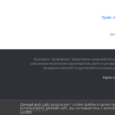
Прайс-
Цен
В разделе "Домофоны" представлен широкий ассо
описанием технических характеристик, фото и ценам
вызывных панелей осуществляется в наших 
Карта с
Данный веб-сайт использует cookie-файлы в целях 
2025 © ВидеоМастер
использовать данный сайт, вы соглашаетесь с испо
ВидеоМастер
Cookie
.