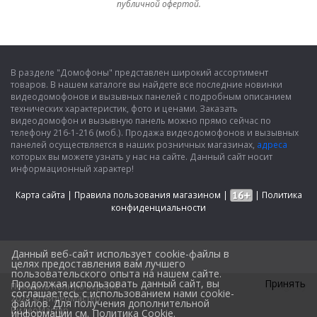
публичной офертой.
В разделе "Домофоны" представлен широкий ассортимент
товаров. В нашем каталоге вы найдете все последние новинки
видеодомофонов и вызывных панелей с подробным описанием
технических характеристик, фото и ценами. Заказать
видеодомофон и вызывную панель можно прямо сейчас по
телефону 216-1-216 (моб.). Продажа видеодомофонов и вызывных
панелей осуществляется в наших розничных магазинах,
адреса
которых вы можете узнать у нас на сайте. Данный сайт носит
информационный характер!
Карта сайта
|
Правила пользования магазином
|
|
Политика
конфиденциальности
Данный веб-сайт использует cookie-файлы в
целях предоставления вам лучшего
пользовательского опыта на нашем сайте.
Продолжая использовать данный сайт, вы
Принять
Показать полную версию
Design by
соглашаетесь с использованием нами cookie-
2025 © ВидеоМастер
файлов. Для получения дополнительной
ВидеоМастер
информации см.
Политика Cookie
.