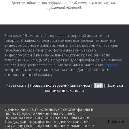
Цена на сайте носит информационный характер и не является
публичной офертой.
В разделе "Домофоны" представлен широкий ассортимент
товаров. В нашем каталоге вы найдете все последние новинки
видеодомофонов и вызывных панелей с подробным описанием
технических характеристик, фото и ценами. Заказать
видеодомофон и вызывную панель можно прямо сейчас по
телефону 216-1-216 (моб.). Продажа видеодомофонов и вызывных
панелей осуществляется в наших розничных магазинах,
адреса
которых вы можете узнать у нас на сайте. Данный сайт носит
информационный характер!
Карта сайта
|
Правила пользования магазином
|
|
Политика
конфиденциальности
Данный веб-сайт использует cookie-файлы в
целях предоставления вам лучшего
пользовательского опыта на нашем сайте.
Продолжая использовать данный сайт, вы
Принять
Показать полную версию
Design by
соглашаетесь с использованием нами cookie-
2025 © ВидеоМастер