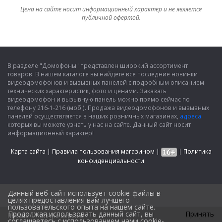
Цена на сайте носит информационный характер и не является
публичной офертой.
В разделе "Домофоны" представлен широкий ассортимент
товаров. В нашем каталоге вы найдете все последние новинки
видеодомофонов и вызывных панелей с подробным описанием
технических характеристик, фото и ценами. Заказать
видеодомофон и вызывную панель можно прямо сейчас по
телефону 216-1-216 (моб.). Продажа видеодомофонов и вызывных
панелей осуществляется в наших розничных магазинах,
адреса
которых вы можете узнать у нас на сайте. Данный сайт носит
информационный характер!
Карта сайта
|
Правила пользования магазином
|
|
Политика
конфиденциальности
Данный веб-сайт использует cookie-файлы в
целях предоставления вам лучшего
пользовательского опыта на нашем сайте.
Продолжая использовать данный сайт, вы
Принять
Показать полную версию
Design by
соглашаетесь с использованием нами cookie-