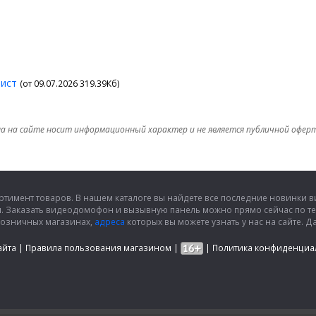
лист
(от 09.07.2026 319.39Кб)
а на сайте носит информационный характер и не является публичной офер
ртимент товаров. В нашем каталоге вы найдете все последние новинки
и. Заказать видеодомофон и вызывную панель можно прямо сейчас по т
розничных магазинах,
адреса
которых вы можете узнать у нас на сайте.
айта
|
Правила пользования магазином
|
|
Политика конфиденциа