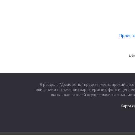
Прайс-
Цен
В разделе "Домофоны" представлен широкий ассо
описанием технических характеристик, фото и ценам
вызывных панелей осуществляется в наших 
Карта с