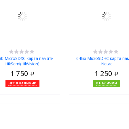
Gb MicroSDXC карта памяти
64Gb MicroSDHC карта па
HikSemi(HikVision)
Netac
1 750
1 250
Р
Р
НЕТ В НАЛИЧИИ
В НАЛИЧИИ
В корзину
Купить в 