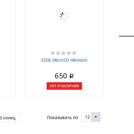
32Gb MicroSD Hikvision
650
Р
НЕТ В НАЛИЧИИ
12
Показывать по:
В конец