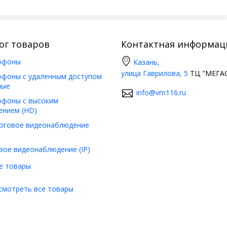
ог товаров
Контактная информац
офоны
Казань,
улица Гаврилова, 5
ТЦ "МЕГАС
фоны с удаленным доступом
ные
info@vm116.ru
фоны с высоким
ением (HD)
оговое видеонаблюдение
вое видеонаблюдение (IP)
е товары
смотреть все товары