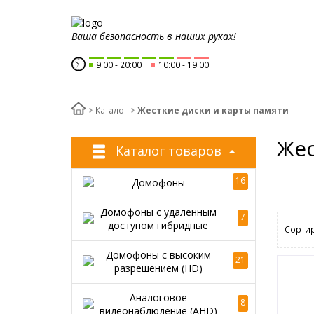
Ваша безопасность в наших руках!
9:00
20:00
10:00
19:00
Каталог
Жесткие диски и карты памяти
Жес
Каталог товаров
16
Домофоны
Домофоны с удаленным
7
доступом гибридные
Сортир
Домофоны с высоким
21
разрешением (HD)
Аналоговое
8
видеонаблюдение (AHD)