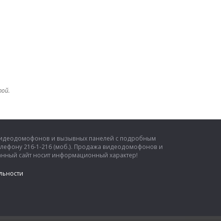
той.
 видеодомофонов и вызывных панелей с подробным
елефону 216-1-216 (моб.). Продажа видеодомофонов и
 Данный сайт носит информационный характер!
льности