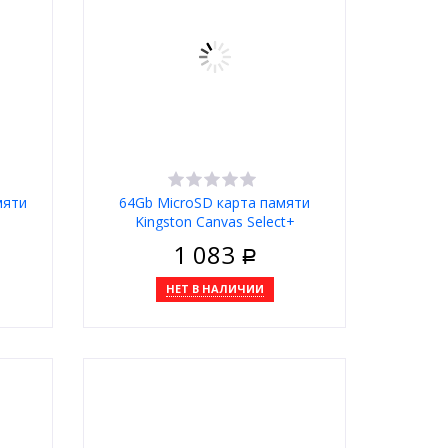
мяти
64Gb MicroSD карта памяти
Kingston Canvas Select+
1 083
Р
НЕТ В НАЛИЧИИ
1 клик