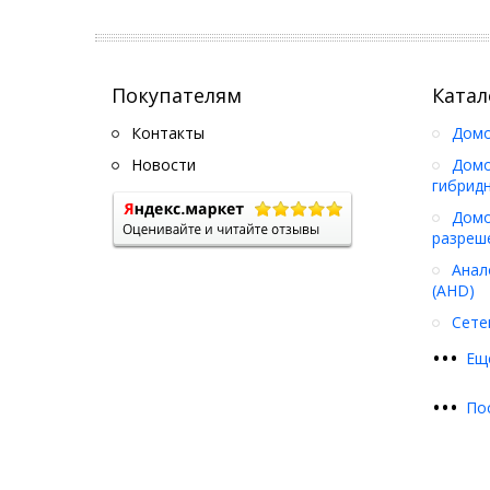
Покупателям
Катал
Контакты
Дом
Новости
Домо
гибрид
Домо
разреш
Анал
(AHD)
Сете
•
•
•
Ещ
•
•
•
По