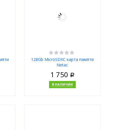
мяти
128Gb MicroSDXC карта памяти
Netac
1 750
Р
В НАЛИЧИИ
В корзину
Купить в 1 клик