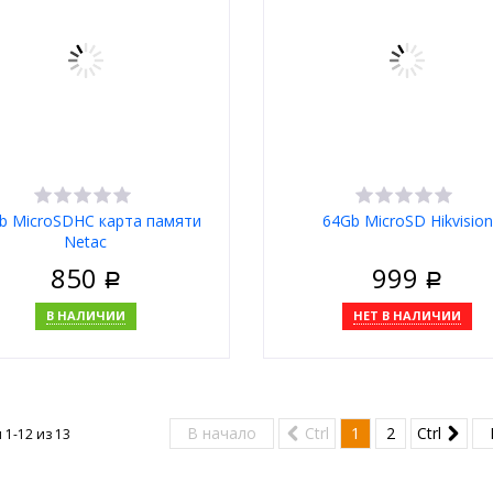
b MicroSDHC карта памяти
64Gb MicroSD Hikvision
Netac
850
999
Р
Р
В НАЛИЧИИ
НЕТ В НАЛИЧИИ
корзину
Купить в 1 клик
В начало
Ctrl
1
2
Ctrl
 1-12 из
13