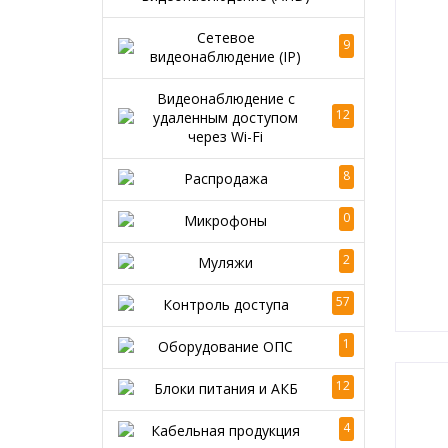
Сетевое
9
видеонаблюдение (IP)
Видеонаблюдение с
12
удаленным доступом
через Wi-Fi
8
Распродажа
0
Микрофоны
2
Муляжи
57
Контроль доступа
1
Оборудование ОПС
12
Блоки питания и АКБ
4
Кабельная продукция