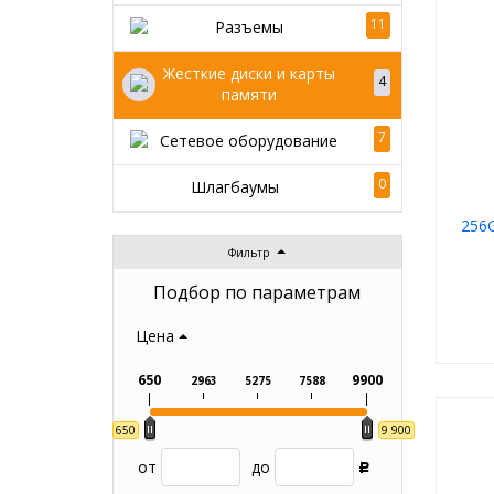
11
Разъемы
Жесткие диски и карты
4
памяти
7
Сетевое оборудование
0
Шлагбаумы
256
Фильтр
Подбор по параметрам
Цена
650
9900
2963
5275
7588
650
9 900
от
до
Р