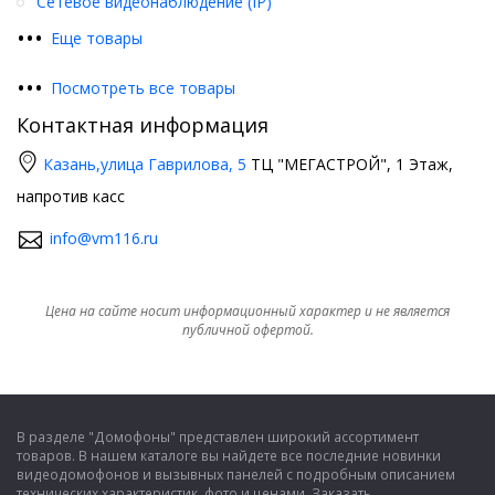
Сетевое видеонаблюдение (IP)
•
•
•
Еще товары
•
•
•
Посмотреть все товары
Контактная информация
Казань,
улица Гаврилова, 5
ТЦ "МЕГАСТРОЙ", 1 Этаж,
напротив касс
info@vm116.ru
Цена на сайте носит информационный характер и не является
публичной офертой.
В разделе "Домофоны" представлен широкий ассортимент
товаров. В нашем каталоге вы найдете все последние новинки
видеодомофонов и вызывных панелей с подробным описанием
технических характеристик, фото и ценами. Заказать