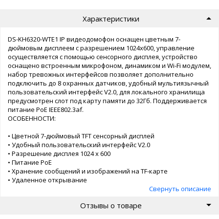
Характеристики
DS-KH6320-WTE1 ІP видеодомофон оснащен цветным 7-
дюймовым дисплеем с разрешением 1024x600, управление
осуществляется с помощью сенсорного дисплея, устройство
оснащено встроенным микрофоном, динамиком и Wi-Fi модулем,
набор тревожных интерфейсов позволяет дополнительно
подключить до 8 охранных датчиков, удобный мультиязычный
пользовательский интерфейс V2.0, для локального хранилища
предусмотрен слот под карту памяти до 32Гб. Поддерживается
питание РоЕ IEEE802.3af.
ОСОБЕННОСТИ:
• Цветной 7-дюймовый TFT сенсорный дисплей
• Удобный пользовательский интерфейс V2.0
• Разрешение дисплея 1024 x 600
• Питание PoE
• Хранение сообщений и изображений на TF-карте
• Удаленное открывание
• Поддержка беспроводных сетей
Свернуть описание
Отзывы о товаре