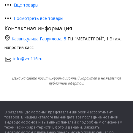
•
•
•
Еще товары
•
•
•
Посмотреть все товары
Контактная информация
Казань,
улица Гаврилова, 5
ТЦ "МЕГАСТРОЙ", 1 Этаж,
напротив касс
info@vm116.ru
Цена на сайте носит информационный характер и не является
публичной офертой.
В разделе "Домофоны" представлен широкий ассортимент
товаров. В нашем каталоге вы найдете все последние новинки
видеодомофонов и вызывных панелей с подробным описанием
технических характеристик, фото и ценами. Заказать
видеодомофон и вызывную панель можно прямо сейчас по