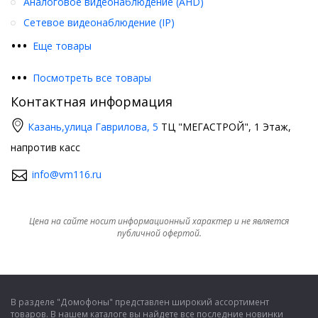
Аналоговое видеонаблюдение (AHD)
Сетевое видеонаблюдение (IP)
•
•
•
Еще товары
•
•
•
Посмотреть все товары
Контактная информация
Казань,
улица Гаврилова, 5
ТЦ "МЕГАСТРОЙ", 1 Этаж,
напротив касс
info@vm116.ru
Цена на сайте носит информационный характер и не является
публичной офертой.
В разделе "Домофоны" представлен широкий ассортимент
товаров. В нашем каталоге вы найдете все последние новинки