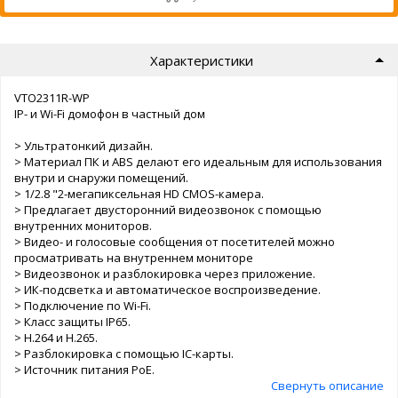
Характеристики
VTO2311R-WP
IP- и Wi-Fi домофон в частный дом
> Ультратонкий дизайн.
> Материал ПК и ABS делают его идеальным для использования
внутри и снаружи помещений.
> 1/2.8 "2-мегапиксельная HD CMOS-камера.
> Предлагает двусторонний видеозвонок с помощью
внутренних мониторов.
> Видео- и голосовые сообщения от посетителей можно
просматривать на внутреннем мониторе
> Видеозвонок и разблокировка через приложение.
> ИК-подсветка и автоматическое воспроизведение.
> Подключение по Wi-Fi.
> Класс защиты IP65.
> H.264 и H.265.
> Разблокировка с помощью IC-карты.
> Источник питания PoE.
Свернуть описание