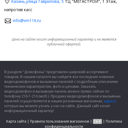
Казань,
улица Гаврилова, 5
ТЦ "МЕГАСТРОЙ", 1 Этаж,
напротив касс
info@vm116.ru
Цена на сайте носит информационный характер и не является
публичной офертой.
В разделе "Домофоны" представлен широкий ассортимент
товаров. В нашем каталоге вы найдете все последние новинки
видеодомофонов и вызывных панелей с подробным описанием
технических характеристик, фото и ценами. Заказать
видеодомофон и вызывную панель можно прямо сейчас по
телефону 216-1-216 (моб.). Продажа видеодомофонов и вызывных
панелей осуществляется в наших розничных магазинах,
адреса
которых вы можете узнать у нас на сайте. Данный сайт носит
информационный характер!
Карта сайта
|
Правила пользования магазином
|
|
Политика
конфиденциальности