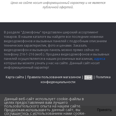
Цена на сайте носит информационный характер и не является
публичной офертой.
В разделе "Домофоны" представлен широкий ассортимент
товаров. В нашем каталоге вы найдете все последние новинки
видеодомофонов и вызывных панелей с подробным описанием
технических характеристик, фото и ценами. Заказать
видеодомофон и вызывную панель можно прямо сейчас по
телефону 216-1-216 (моб.). Продажа видеодомофонов и вызывных
панелей осуществляется в наших розничных магазинах,
адреса
которых вы можете узнать у нас на сайте. Данный сайт носит
информационный характер!
Карта сайта
|
Правила пользования магазином
|
|
Политика
конфиденциальности
Данный веб-сайт использует cookie-файлы в
целях предоставления вам лучшего
пользовательского опыта на нашем сайте.
Продолжая использовать данный сайт, вы
Принять
Показать полную версию
Design by
соглашаетесь с использованием нами cookie-
2025 © ВидеоМастер