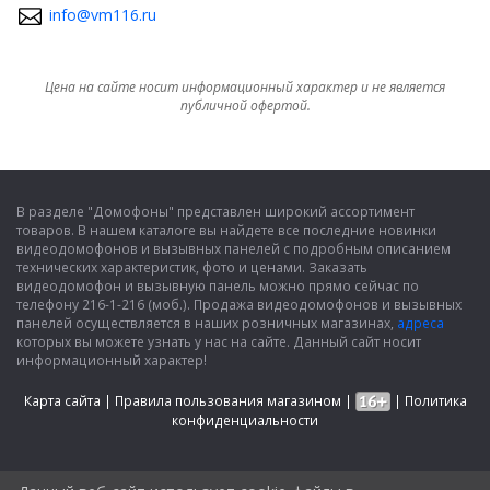
info@vm116.ru
Цена на сайте носит информационный характер и не является
публичной офертой.
В разделе "Домофоны" представлен широкий ассортимент
товаров. В нашем каталоге вы найдете все последние новинки
видеодомофонов и вызывных панелей с подробным описанием
технических характеристик, фото и ценами. Заказать
видеодомофон и вызывную панель можно прямо сейчас по
телефону 216-1-216 (моб.). Продажа видеодомофонов и вызывных
панелей осуществляется в наших розничных магазинах,
адреса
которых вы можете узнать у нас на сайте. Данный сайт носит
информационный характер!
Карта сайта
|
Правила пользования магазином
|
|
Политика
конфиденциальности