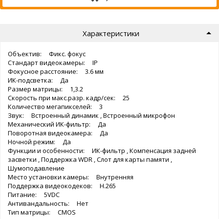
Характеристики
Объектив: Фикс. фокус
Стандарт видеокамеры: IP
Фокусное расстояние: 3.6 мм
ИК-подсветка: Да
Размер матрицы: 1,3.2
Скорость при макс.разр. кадр/сек: 25
Количество мегапикселей: 3
Звук: Встроенный динамик , Встроенный микрофон
Механический ИК-фильтр: Да
Поворотная видеокамера: Да
Ночной режим: Да
Функции и особенности: ИК-фильтр , Компенсация задней
засветки , Поддержка WDR , Слот для карты памяти ,
Шумоподавление
Место установки камеры: Внутренняя
Поддержка видеокодеков: H.265
Питание: 5VDC
Антивандальность: Нет
Тип матрицы: CMOS