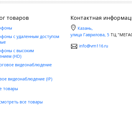
ог товаров
Контактная информац
офоны
Казань,
улица Гаврилова, 5
ТЦ "МЕГАС
фоны с удаленным доступом
ные
info@vm116.ru
фоны с высоким
ением (HD)
оговое видеонаблюдение
вое видеонаблюдение (IP)
е товары
смотреть все товары