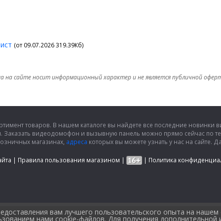
лист
(от 09.07.2026 319.39Кб)
а на сайте носит информационный характер и не является публичной офер
ртимент товаров. В нашем каталоге вы найдете все последние новинки
и. Заказать видеодомофон и вызывную панель можно прямо сейчас по т
розничных магазинах,
адреса
которых вы можете узнать у нас на сайте.
айта
|
Правила пользования магазином
|
|
Политика конфиденциа
предоставления вам лучшего пользовательского опыта на нашем
льзованием нами cookie-файлов. Для получения дополнительной