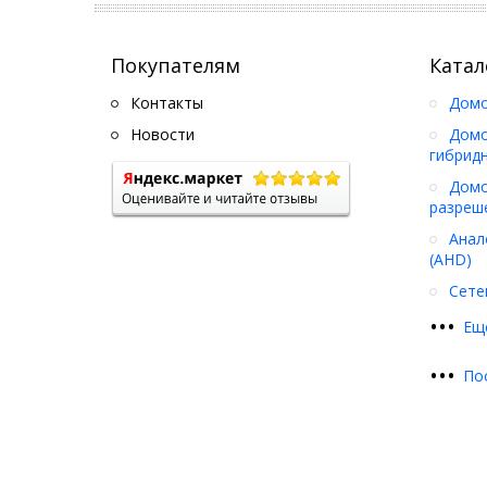
Покупателям
Катал
Контакты
Дом
Новости
Домо
гибрид
Домо
разреш
Анал
(AHD)
Сете
•
•
•
Ещ
•
•
•
По