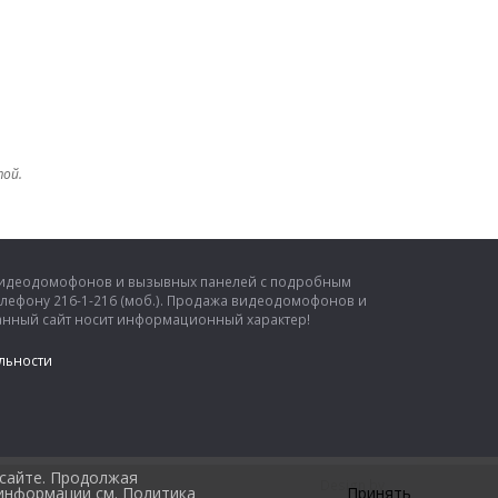
той.
 видеодомофонов и вызывных панелей с подробным
елефону 216-1-216 (моб.). Продажа видеодомофонов и
 Данный сайт носит информационный характер!
льности
 сайте. Продолжая
Design by
 информации см.
Политика
Принять