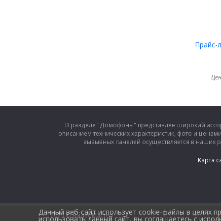
Прайс-
Цен
В разделе "Домофоны" представлен широкий ассо
описанием технических характеристик, фото и ценам
вызывных панелей осуществляется в наших 
Карта с
Данный веб-сайт использует cookie-файлы в целях 
2025 © ВидеоМастер
использовать данный сайт, вы соглашаетесь с испо