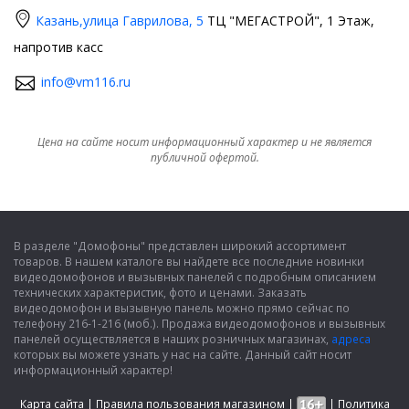
Казань,
улица Гаврилова, 5
ТЦ "МЕГАСТРОЙ", 1 Этаж,
напротив касс
info@vm116.ru
Цена на сайте носит информационный характер и не является
публичной офертой.
В разделе "Домофоны" представлен широкий ассортимент
товаров. В нашем каталоге вы найдете все последние новинки
видеодомофонов и вызывных панелей с подробным описанием
технических характеристик, фото и ценами. Заказать
видеодомофон и вызывную панель можно прямо сейчас по
телефону 216-1-216 (моб.). Продажа видеодомофонов и вызывных
панелей осуществляется в наших розничных магазинах,
адреса
которых вы можете узнать у нас на сайте. Данный сайт носит
информационный характер!
Карта сайта
|
Правила пользования магазином
|
|
Политика