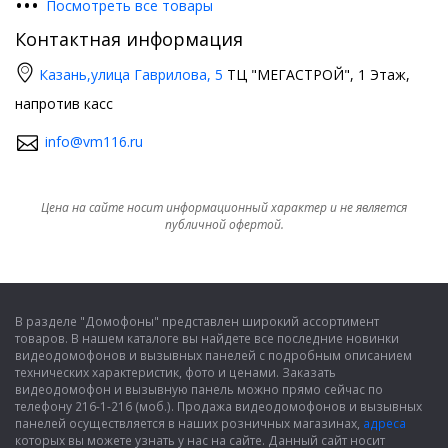
•
•
•
Посмотреть все товары
Контактная информация
Казань,
улица Гаврилова, 5
ТЦ "МЕГАСТРОЙ", 1 Этаж,
напротив касс
info@vm116.ru
Цена на сайте носит информационный характер и не является
публичной офертой.
В разделе "Домофоны" представлен широкий ассортимент
товаров. В нашем каталоге вы найдете все последние новинки
видеодомофонов и вызывных панелей с подробным описанием
технических характеристик, фото и ценами. Заказать
видеодомофон и вызывную панель можно прямо сейчас по
телефону 216-1-216 (моб.). Продажа видеодомофонов и вызывных
панелей осуществляется в наших розничных магазинах,
адреса
которых вы можете узнать у нас на сайте. Данный сайт носит