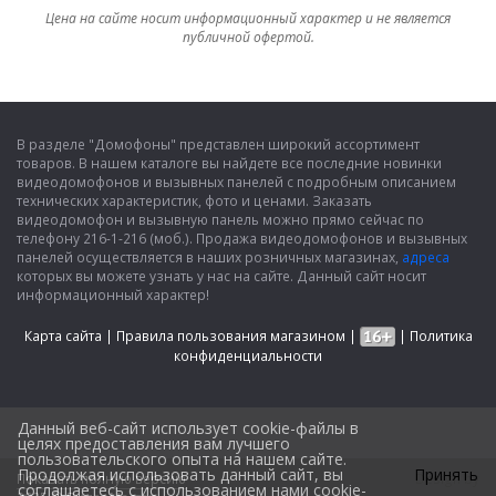
Цена на сайте носит информационный характер и не является
публичной офертой.
В разделе "Домофоны" представлен широкий ассортимент
товаров. В нашем каталоге вы найдете все последние новинки
видеодомофонов и вызывных панелей с подробным описанием
технических характеристик, фото и ценами. Заказать
видеодомофон и вызывную панель можно прямо сейчас по
телефону 216-1-216 (моб.). Продажа видеодомофонов и вызывных
панелей осуществляется в наших розничных магазинах,
адреса
которых вы можете узнать у нас на сайте. Данный сайт носит
информационный характер!
Карта сайта
|
Правила пользования магазином
|
|
Политика
конфиденциальности
Данный веб-сайт использует cookie-файлы в
целях предоставления вам лучшего
пользовательского опыта на нашем сайте.
Продолжая использовать данный сайт, вы
Принять
Показать полную версию
Design by
соглашаетесь с использованием нами cookie-