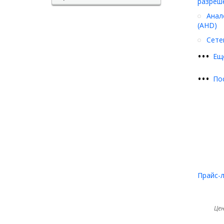
разреш
Анал
(AHD)
Сете
•
•
•
Ещ
•
•
•
По
Прайс-
Цен