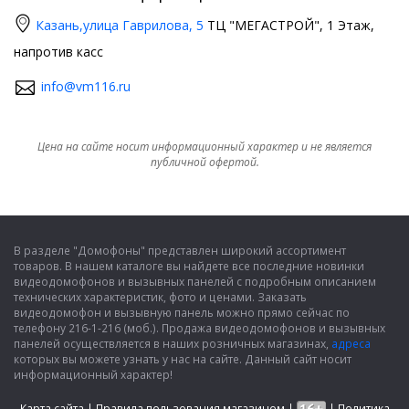
Казань,
улица Гаврилова, 5
ТЦ "МЕГАСТРОЙ", 1 Этаж,
напротив касс
info@vm116.ru
Цена на сайте носит информационный характер и не является
публичной офертой.
В разделе "Домофоны" представлен широкий ассортимент
товаров. В нашем каталоге вы найдете все последние новинки
видеодомофонов и вызывных панелей с подробным описанием
технических характеристик, фото и ценами. Заказать
видеодомофон и вызывную панель можно прямо сейчас по
телефону 216-1-216 (моб.). Продажа видеодомофонов и вызывных
панелей осуществляется в наших розничных магазинах,
адреса
которых вы можете узнать у нас на сайте. Данный сайт носит
информационный характер!
Карта сайта
|
Правила пользования магазином
|
|
Политика