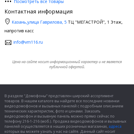
•
•
•
Посмотреть все товары
Контактная информация
Казань,
улица Гаврилова, 5
ТЦ "МЕГАСТРОЙ", 1 Этаж,
напротив касс
info@vm116.ru
Цена на сайте носит информационный характер и не является
публичной офертой.
В разделе "Домофоны" представлен широкий ассортимент
товаров. В нашем каталоге вы найдете все последние новинки
видеодомофонов и вызывных панелей с подробным описанием
технических характеристик, фото и ценами. Заказать
видеодомофон и вызывную панель можно прямо сейчас по
телефону 216-1-216 (моб.). Продажа видеодомофонов и вызывных
панелей осуществляется в наших розничных магазинах,
адреса
которых вы можете узнать у нас на сайте. Данный сайт носит