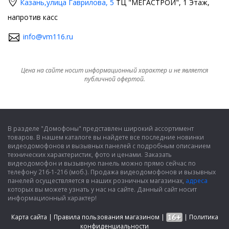
Казань,
улица Гаврилова, 5
ТЦ "МЕГАСТРОЙ", 1 Этаж,
напротив касс
info@vm116.ru
Цена на сайте носит информационный характер и не является
публичной офертой.
В разделе "Домофоны" представлен широкий ассортимент
товаров. В нашем каталоге вы найдете все последние новинки
видеодомофонов и вызывных панелей с подробным описанием
технических характеристик, фото и ценами. Заказать
видеодомофон и вызывную панель можно прямо сейчас по
телефону 216-1-216 (моб.). Продажа видеодомофонов и вызывных
панелей осуществляется в наших розничных магазинах,
адреса
которых вы можете узнать у нас на сайте. Данный сайт носит
информационный характер!
Карта сайта
|
Правила пользования магазином
|
|
Политика
конфиденциальности