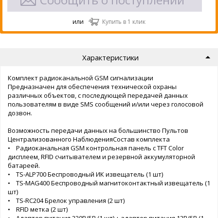
или
Купить в 1 клик
Характеристики
Комплект радиоканальной GSM сигнализации
Предназначен для обеспечения технической охраны
различных объектов, с последующей передачей данных
пользователям в виде SMS сообщений и/или через голосовой
дозвон.
Возможность передачи данных на большинство Пультов
Централизованного НаблюденияСостав комплекта
• Радиоканальная GSM контрольная панель с TFT Color
дисплеем, RFID считывателем и резервной аккумуляторной
батареей.
• TS-ALP700 Беспроводный ИК извещатель (1 шт)
• TS-MAG400 Беспроводный магнитоконтактный извещатель (1
шт)
• TS-RC204 Брелок управления (2 шт)
• RFID метка (2 шт)
• Адаптер питания 220В/5В (1 шт) + адаптер питания 12В/5В (1