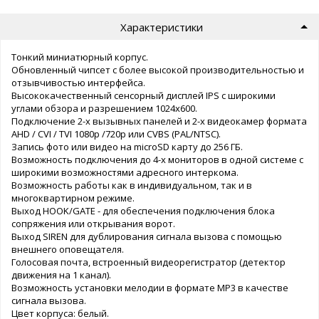
Характеристики
Тонкий миниатюрный корпус.
Обновленный чипсет с более высокой производительностью и
отзывчивостью интерфейса.
Высококачественный сенсорный дисплей IPS с широкими
углами обзора и разрешением 1024х600.
Подключение 2-х вызывных панелей и 2-х видеокамер формата
AHD / CVI / TVI 1080p /720p или CVBS (PAL/NTSC).
Запись фото или видео на microSD карту до 256 ГБ.
Возможность подключения до 4-х мониторов в одной системе с
широкими возможностями адресного интеркома.
Возможность работы как в индивидуальном, так и в
многоквартирном режиме.
Выход HOOK/GATE - для обеспечения подключения блока
сопряжения или открывания ворот.
Выход SIREN для дублирования сигнала вызова с помощью
внешнего оповещателя.
Голосовая почта, встроенный видеорегистратор (детектор
движения на 1 канал).
Возможность установки мелодии в формате MP3 в качестве
сигнала вызова.
Цвет корпуса: белый.