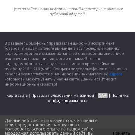
Цена на сайте носит информационный характер и не является
публичной офертой.
В разделе "Домофоны" представлен широкий ассортимент
товаров. В нашем каталоге вы найдете все последние новинки
видеодомофонов и вызывных панелей с подробным описанием
технических характеристик, фото и ценами. Заказать
видеодомофон и вызывную панель можно прямо сейчас по
телефону 216-1-216 (моб.). Продажа видеодомофонов и вызывных
панелей осуществляется в наших розничных магазинах,
адреса
которых вы можете узнать у нас на сайте. Данный сайт носит
информационный характер!
Карта сайта
|
Правила пользования магазином
|
|
Политика
конфиденциальности
Данный веб-сайт использует cookie-файлы в
целях предоставления вам лучшего
пользовательского опыта на нашем сайте.
Продолжая использовать данный сайт, вы
Принять
Показать полную версию
Design by