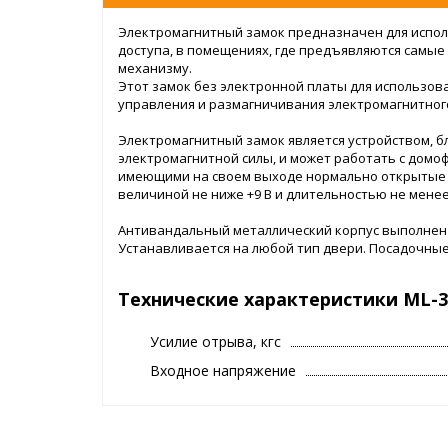
Электромагнитный замок предназначен для испол
доступа, в помещениях, где предъявляются самые
механизму.
Этот замок без электронной платы для использо
управления и размагничивания электромагнитног
Электромагнитный замок является устройством, 
электромагнитной силы, и может работать с домо
имеющими на своем выходе нормально открытые 
величиной не ниже +9 В и длительностью не менее 
Антивандальный металлический корпус выполнен
Устанавливается на любой тип двери. Посадочны
ML.
В комплект замка входят электромагнит, якорь, к
Технические характеристики ML-35
Усилие отрыва, кгс
Входное напряжение