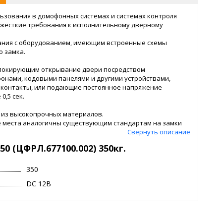
ьзования в домофонных системах и системах контроля
 жесткие требования к исполнительному дверному
вания с оборудованием, имеющим встроенные схемы
о замка.
блокирующим открывание двери посредством
фонами, кодовыми панелями и другими устройствами,
контакты, или подающие постоянное напряжение
0,5 сек.
 из высокопрочных материалов.
е места аналогичны существующим стандартам на замки
Свернуть описание
репежный уголок и набор спецкрепежа со спецключом.
0 (ЦФРЛ.677100.002) 350кг.
350
DC 12В