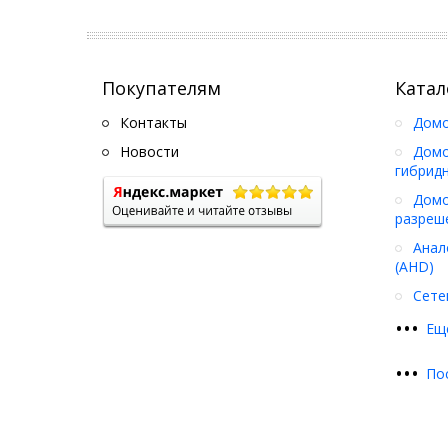
Покупателям
Катал
Контакты
Дом
Новости
Домо
гибрид
Домо
разреш
Анал
(AHD)
Сете
•
•
•
Ещ
•
•
•
По