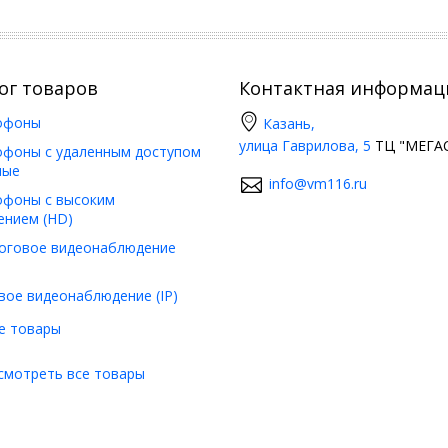
ог товаров
Контактная информац
офоны
Казань,
улица Гаврилова, 5
ТЦ "МЕГАС
фоны с удаленным доступом
ные
info@vm116.ru
фоны с высоким
ением (HD)
оговое видеонаблюдение
вое видеонаблюдение (IP)
е товары
смотреть все товары