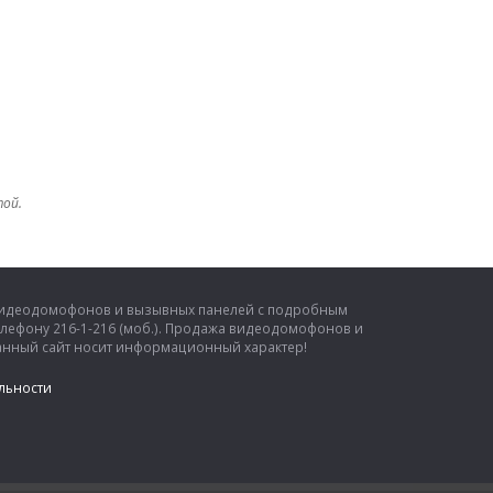
той.
 видеодомофонов и вызывных панелей с подробным
елефону 216-1-216 (моб.). Продажа видеодомофонов и
 Данный сайт носит информационный характер!
льности