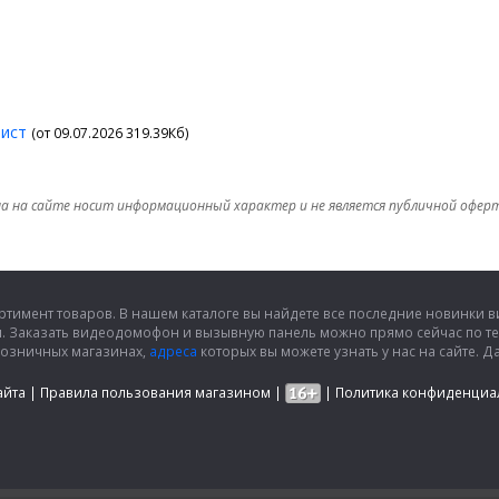
лист
(от 09.07.2026 319.39Кб)
а на сайте носит информационный характер и не является публичной офер
ртимент товаров. В нашем каталоге вы найдете все последние новинки
и. Заказать видеодомофон и вызывную панель можно прямо сейчас по т
розничных магазинах,
адреса
которых вы можете узнать у нас на сайте.
айта
|
Правила пользования магазином
|
|
Политика конфиденциа