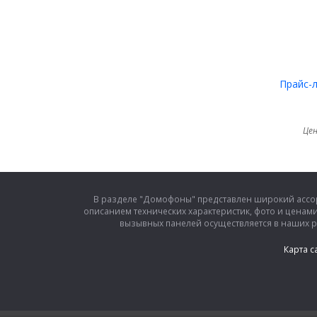
Прайс-
Цен
В разделе "Домофоны" представлен широкий ассо
описанием технических характеристик, фото и ценам
вызывных панелей осуществляется в наших 
Карта с