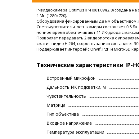
P-видеокамера Optimus IP-H061.0W(2.8) создана на
1 Мп (1280х720).
Оборудована фиксированным 2.8 мм объективом,
Светочувствительность камеры составляет 0.6 Лк @
ночное время обеспечивают 11 ИК-диода с максим
Позволяет передавать 2 видеопотока с управляем
сжатия видео H.264, скорость записи составляет 30
Поддерживает интерфейс Onvif, P2P и Micro-SD карт
Технические характеристики IP-H0
Встроенный микрофон
Дальность ИК подсветки, м
Чувствительность
Матрица
Тип объектива
Входное напряжение
Температура эксплуатации