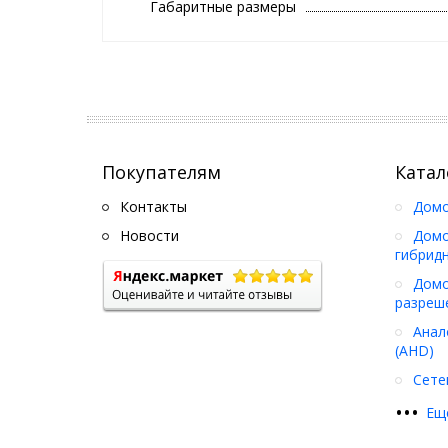
Габаритные размеры
Покупателям
Катал
Контакты
Дом
Новости
Домо
гибрид
Домо
разреш
Анал
(AHD)
Сете
•
•
•
Ещ