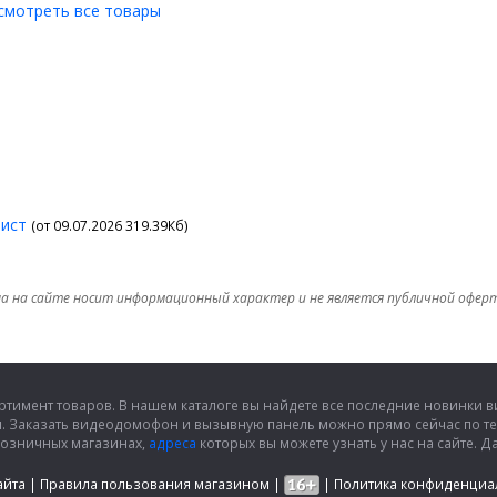
смотреть все товары
лист
(от 09.07.2026 319.39Кб)
а на сайте носит информационный характер и не является публичной офер
ртимент товаров. В нашем каталоге вы найдете все последние новинки
и. Заказать видеодомофон и вызывную панель можно прямо сейчас по т
розничных магазинах,
адреса
которых вы можете узнать у нас на сайте.
айта
|
Правила пользования магазином
|
|
Политика конфиденциа