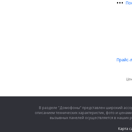
•
•
•
По
Прайс-
Цен
В разделе "Домофоны" представлен широкий ассо
описанием технических характеристик, фото и ценам
вызывных панелей осуществляется в наших 
Карта с