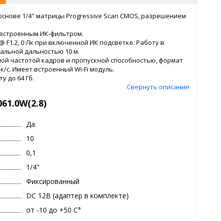
 основе 1/4" матрицы Progressive Scan CMOS, разрешением
 встроенным ИК-фильтром.
 F1.2, 0 Лк при включенной ИК подсветке. Работу в
альной дальностью 10 м.
ой частотой кадров и пропускной способностью, формат
 к/с. Имеет встроенный Wi-Fi модуль.
у до 64 Гб.
Свернуть описание
61.0W(2.8)
Да
10
0,1
1/4"
Фиксированный
DC 12В (адаптер в комплекте)
от -10 до +50 С°