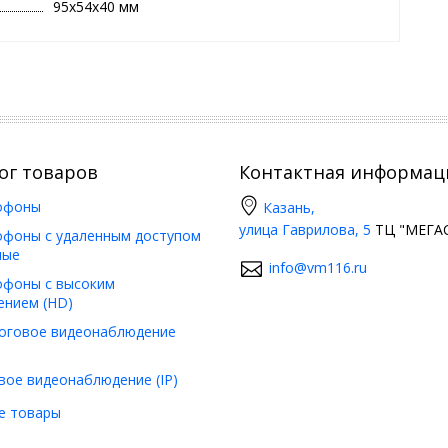
95х54х40 мм
ог товаров
Контактная информац
офоны
Казань,
улица Гаврилова, 5
ТЦ "МЕГАС
фоны с удаленным доступом
ные
info@vm116.ru
фоны с высоким
ением (HD)
оговое видеонаблюдение
вое видеонаблюдение (IP)
е товары