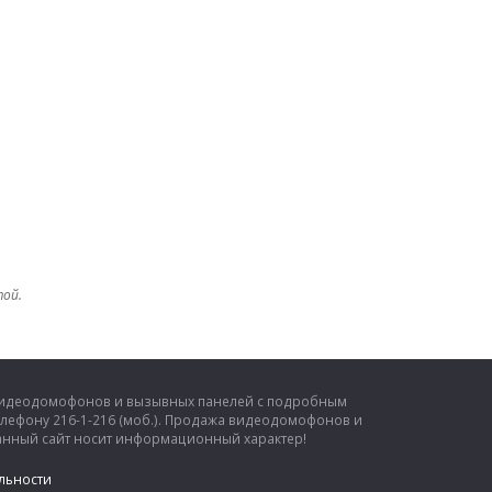
той.
 видеодомофонов и вызывных панелей с подробным
елефону 216-1-216 (моб.). Продажа видеодомофонов и
 Данный сайт носит информационный характер!
льности