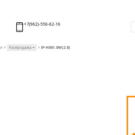
-----+7(962)-556-62-16
ог
Распродажа
IP-H061.0W(2.8)