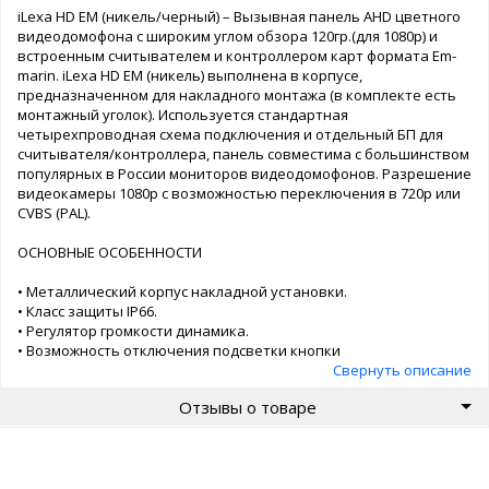
iLexa HD EM (никель/черный) – Вызывная панель AHD цветного
видеодомофона с широким углом обзора 120гр.(для 1080p) и
встроенным считывателем и контроллером карт формата Em-
marin. iLexa HD EM (никель) выполнена в корпусе,
предназначенном для накладного монтажа (в комплекте есть
монтажный уголок). Используется стандартная
четырехпроводная схема подключения и отдельный БП для
считывателя/контроллера, панель совместима с большинством
популярных в России мониторов видеодомофонов. Разрешение
видеокамеры 1080р с возможностью переключения в 720p или
CVBS (PAL).
ОСНОВНЫЕ ОСОБЕННОСТИ
• Металлический корпус накладной установки.
• Класс защиты IP66.
• Регулятор громкости динамика.
• Возможность отключения подсветки кнопки
• Считыватель и автономный контроллер на 150
Свернуть описание
Отзывы о товаре