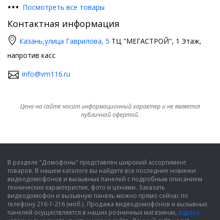
•
•
•
Посмотреть все товары
Контактная информация
Казань,
улица Гаврилова, 5
ТЦ "МЕГАСТРОЙ", 1 Этаж,
напротив касс
info@vm116.ru
Цена на сайте носит информационный характер и не является
публичной офертой.
В разделе "Домофоны" представлен широкий ассортимент
товаров. В нашем каталоге вы найдете все последние новинки
видеодомофонов и вызывных панелей с подробным описанием
технических характеристик, фото и ценами. Заказать
видеодомофон и вызывную панель можно прямо сейчас по
телефону 216-1-216 (моб.). Продажа видеодомофонов и вызывных
панелей осуществляется в наших розничных магазинах,
адреса