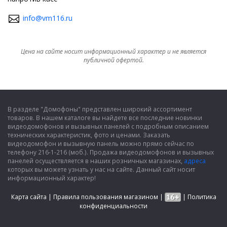
info@vm116.ru
Цена на сайте носит информационный характер и не является
публичной офертой.
В разделе "Домофоны" представлен широкий ассортимент
товаров. В нашем каталоге вы найдете все последние новинки
видеодомофонов и вызывных панелей с подробным описанием
технических характеристик, фото и ценами. Заказать
видеодомофон и вызывную панель можно прямо сейчас по
телефону 216-1-216 (моб.). Продажа видеодомофонов и вызывных
панелей осуществляется в наших розничных магазинах,
адреса
которых вы можете узнать у нас на сайте. Данный сайт носит
информационный характер!
Карта сайта
|
Правила пользования магазином
|
|
Политика
конфиденциальности