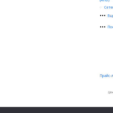
Сете
•
•
•
Ещ
•
•
•
По
Прайс-
Цен