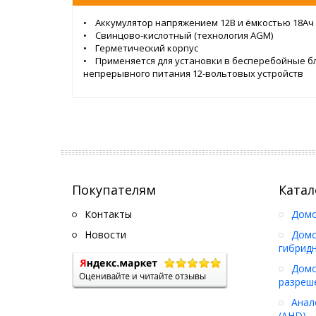
• Аккумулятор напряжением 12В и ёмкостью 18Ач
• Свинцово-кислотный (технология AGM)
• Герметический корпус
• Применяется для установки в бесперебойные б
непрерывного питания 12-вольтовых устройств
Покупателям
Катал
Контакты
Дом
Новости
Домо
гибрид
Домо
разреш
Анал
(AHD)