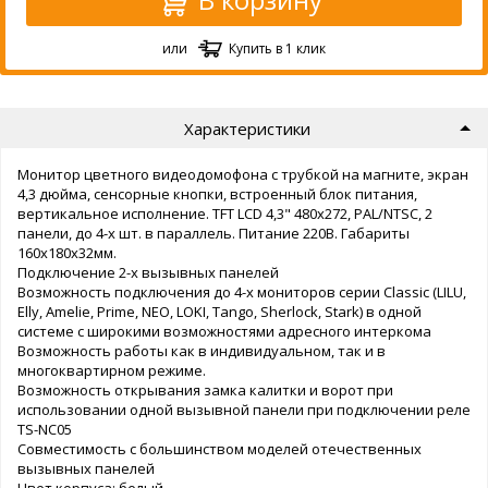
или
Купить в 1 клик
Характеристики
Монитор цветного видеодомофона с трубкой на магните, экран
4,3 дюйма, сенсорные кнопки, встроенный блок питания,
вертикальное исполнение. TFT LCD 4,3" 480x272, PAL/NTSC, 2
панели, до 4-х шт. в параллель. Питание 220В. Габариты
160х180х32мм.
Подключение 2-х вызывных панелей
Возможность подключения до 4-х мониторов серии Classic (LILU,
Elly, Amelie, Prime, NEO, LOKI, Tango, Sherlock, Stark) в одной
системе с широкими возможностями адресного интеркома
Возможность работы как в индивидуальном, так и в
многоквартирном режиме.
Возможность открывания замка калитки и ворот при
использовании одной вызывной панели при подключении реле
TS-NC05
Совместимость с большинством моделей отечественных
вызывных панелей
Цвет корпуса: белый