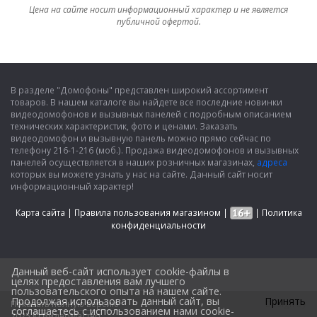
Цена на сайте носит информационный характер и не является
публичной офертой.
В разделе "Домофоны" представлен широкий ассортимент
товаров. В нашем каталоге вы найдете все последние новинки
видеодомофонов и вызывных панелей с подробным описанием
технических характеристик, фото и ценами. Заказать
видеодомофон и вызывную панель можно прямо сейчас по
телефону 216-1-216 (моб.). Продажа видеодомофонов и вызывных
панелей осуществляется в наших розничных магазинах,
адреса
которых вы можете узнать у нас на сайте. Данный сайт носит
информационный характер!
Карта сайта
|
Правила пользования магазином
|
|
Политика
конфиденциальности
Данный веб-сайт использует cookie-файлы в
целях предоставления вам лучшего
пользовательского опыта на нашем сайте.
Продолжая использовать данный сайт, вы
Принять
Показать полную версию
Design by
соглашаетесь с использованием нами cookie-
2025 © ВидеоМастер