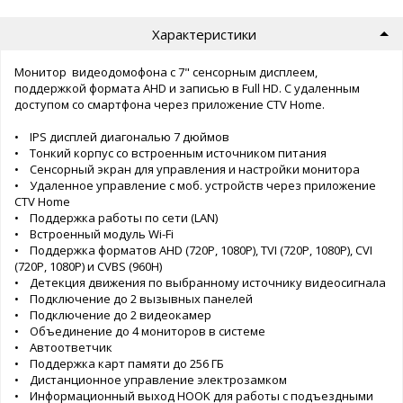
Характеристики
Монитор видеодомофона с 7" сенсорным дисплеем,
поддержкой формата AHD и записью в Full HD. С удаленным
доступом со смартфона через приложение CTV Home.
• IPS дисплей диагональю 7 дюймов
• Тонкий корпус со встроенным источником питания
• Сенсорный экран для управления и настройки монитора
• Удаленное управление с моб. устройств через приложение
CTV Home
• Поддержка работы по сети (LAN)
• Встроенный модуль Wi-Fi
• Поддержка форматов AHD (720P, 1080P), TVI (720P, 1080P), CVI
(720P, 1080P) и CVBS (960H)
• Детекция движения по выбранному источнику видеосигнала
• Подключение до 2 вызывных панелей
• Подключение до 2 видеокамер
• Объединение до 4 мониторов в системе
• Автоответчик
• Поддержка карт памяти до 256 ГБ
• Дистанционное управление электрозамком
• Информационный выход HOOK для работы с подъездными