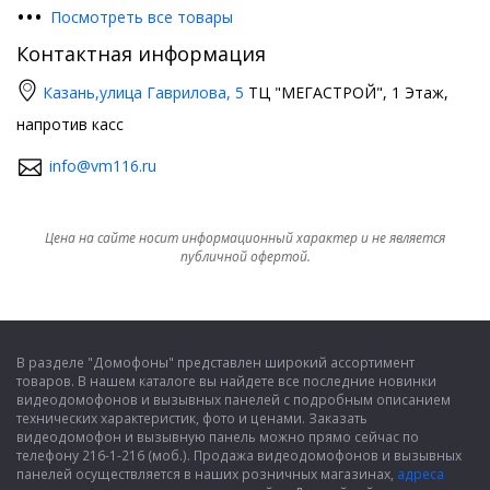
•
•
•
Посмотреть все товары
Контактная информация
Казань,
улица Гаврилова, 5
ТЦ "МЕГАСТРОЙ", 1 Этаж,
напротив касс
info@vm116.ru
Цена на сайте носит информационный характер и не является
публичной офертой.
В разделе "Домофоны" представлен широкий ассортимент
товаров. В нашем каталоге вы найдете все последние новинки
видеодомофонов и вызывных панелей с подробным описанием
технических характеристик, фото и ценами. Заказать
видеодомофон и вызывную панель можно прямо сейчас по
телефону 216-1-216 (моб.). Продажа видеодомофонов и вызывных
панелей осуществляется в наших розничных магазинах,
адреса