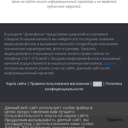
Цена на сайте носит информационный характер и не является
публичной офертой.
В разделе "Домофоны" представлен широкий ассортимент
товаров. В нашем каталоге вы найдете все последние новинки
видеодомофонов и вызывных панелей с подробным описанием
технических характеристик, фото и ценами. Заказать
видеодомофон и вызывную панель можно прямо сейчас по
телефону 216-1-216 (моб.). Продажа видеодомофонов и вызывных
панелей осуществляется в наших розничных магазинах,
адреса
которых вы можете узнать у нас на сайте. Данный сайт носит
информационный характер!
Карта сайта
|
Правила пользования магазином
|
|
Политика
конфиденциальности
Данный веб-сайт использует cookie-файлы в
целях предоставления вам лучшего
пользовательского опыта на нашем сайте.
Продолжая использовать данный сайт, вы
Принять
Показать полную версию
Design by
соглашаетесь с использованием нами cookie-
2025 © ВидеоМастер
файлов. Для получения дополнительной